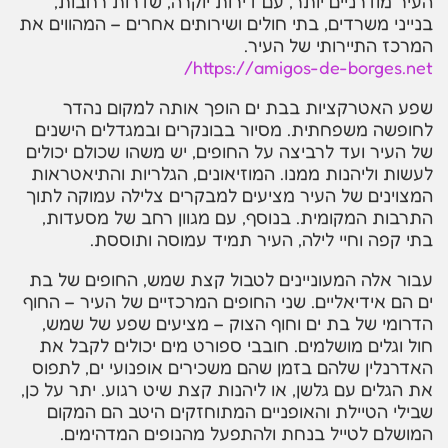
העיר מודרניים יותר, עם דירות יוקרה, שדרות רחבות,
בנייני משרדים, בתי חולים ושירותים אחרים – המהווים את
המרכז התיירותי של העיר.
https://amigos-de-borges.net/
שפע האטרקציות בבת ים הופך אותה למקום נהדר
לחופשה משפחתית. מסיור בבונקרים ובמגדלים הישנים
של העיר ועד לרביצה על החופים, יש משהו שכולם יכולים
לעשות וליהנות ממנו. המוזיאונים, הגלריות והתיאטראות
המצוינים של העיר מציעים למבקרים צלילה עמוקה לתוך
התרבות המקומית. בנוסף, עם מגוון רחב של מסעדות,
בתי קפה וחיי לילה, העיר תמיד עמוסה ותוססת.
עבור אלה המעוניינים לטבול קצת שמש, החופים של בת
ים הם אידיאליים. שני החופים המרכזיים של העיר – החוף
הדרומי של בת ים וחוף הצוק – מציעים שפע של שמש,
חול וגלים מושלמים. חובבי ספורט מים יכולים לקבל את
האדרנלין שלהם בזמן שהם משכירים אופנועי ים, לתפוס
את הגלים עם גלשן, או ליהנות קצת שיט רגוע. יתר על כן,
שבילי הטיילת והאופניים המתוחזקים היטב הם המקום
המושלם לטייל בנחת ולהתפעל מהנופים המדהימים.