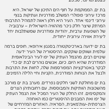
בת ים, הממוקמת על חוף הים התיכון של ישראל, היא
מרכז עירוני פופולרי המשלב מודרניות ועתיקות בנוף
עירוני דינמי אחד. העיר היא חלון ראווה לתמהיל התרבותי
המרתק שיצר חלק ניכר מההוויה הישראלית – ערבוביה
של השפעות ערביות, יהודיות ומודרניות שמשתלבות יחד
ליצירת אווירה עירונית ייחודית.
בת ים ידועה בארכיטקטורה בסגנון אירופאי, חופים ברמה
עולמית ושווקים שוקקים. ההיסטוריה של העיר ידעה
שינויים רבים, מהנמל העתיק של יפו לעיר הבינלאומית
המודרנית שהיא היום. כיום, אנשים נוהרים לבת ים כדי
לבקר באטרקציות המפורסמות שלה, לחוות את התרבות
ולנצל את הנוחות המודרנית, הקניות וחיי הלילה הזמינים.
בת ים מחולקת לשני חלקים נפרדים. מערב בת ים מורכב
מהשכונות הוותיקות והמבוססות, עם רחובותיהן הצרים
והמקסימים. זהו החלק של העיר המכיל את הנמל העתיק
של יפו ואת המבנים ההיסטוריים כמו האחוזה
הצרפתית-עות'מאנית, הסראיה. האזורים המזרחיים של