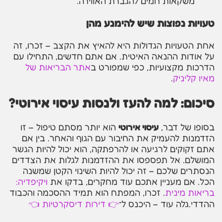
משקאות חמים להגברת האווירה.
טעויות נפוצות שיש להימנע מהן
אחת הטעויות הגדולות היא להאיץ את הקצב – זכרו, זה
על אודות ההנאה האיטית. אם אתם חדשים, התחילו עם
הדרכות מקצועיות, כפי שמפורט ב
אתר הבריאות של
מאיו קליניק
.
סיכום: למה להעז ולנסות עיסוי אירוטי?
בסופו של דבר,
עיסוי אירוטי
הוא יותר מסתם טיפול – זו
הזדמנות להעמיק את החיבור עם הגוף והאחר. בין אם
אתם זקוקים לרגיעה או להרפתקה, הוא יכול להיות הגשר
המושלם. אל תפספסו את ההזדמנות לגלות את הצדדים
הנסתרים שלכם – זה יכול להיות השינוי הקטן שמשנה
הכל. אם מעניין אתכם עוד מחקרים, בדקו את
ויקיפדיה:
בריאות מינית
. זכרו, המפתח הוא תמיד ההסכמה והכבוד
ההדדי.גלה עוד – היכנס ל־
👉 דירות דיסקרטיות 👈