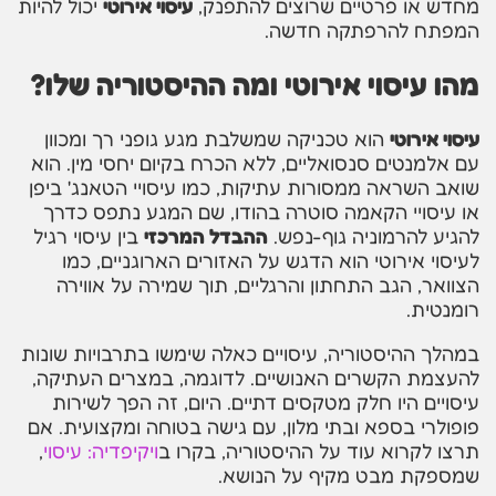
מחדש או פרטיים שרוצים להתפנק,
עיסוי אירוטי
יכול להיות
המפתח להרפתקה חדשה.
מהו עיסוי אירוטי ומה ההיסטוריה שלו?
עיסוי אירוטי
הוא טכניקה שמשלבת מגע גופני רך ומכוון
עם אלמנטים סנסואליים, ללא הכרח בקיום יחסי מין. הוא
שואב השראה ממסורות עתיקות, כמו עיסויי הטאנג' ביפן
או עיסויי הקאמה סוטרה בהודו, שם המגע נתפס כדרך
להגיע להרמוניה גוף-נפש.
ההבדל המרכזי
בין עיסוי רגיל
לעיסוי אירוטי הוא הדגש על האזורים הארוגניים, כמו
הצוואר, הגב התחתון והרגליים, תוך שמירה על אווירה
רומנטית.
במהלך ההיסטוריה, עיסויים כאלה שימשו בתרבויות שונות
להעצמת הקשרים האנושיים. לדוגמה, במצרים העתיקה,
עיסויים היו חלק מטקסים דתיים. היום, זה הפך לשירות
פופולרי בספא ובתי מלון, עם גישה בטוחה ומקצועית. אם
תרצו לקרוא עוד על ההיסטוריה, בקרו ב
ויקיפדיה: עיסוי
,
שמספקת מבט מקיף על הנושא.