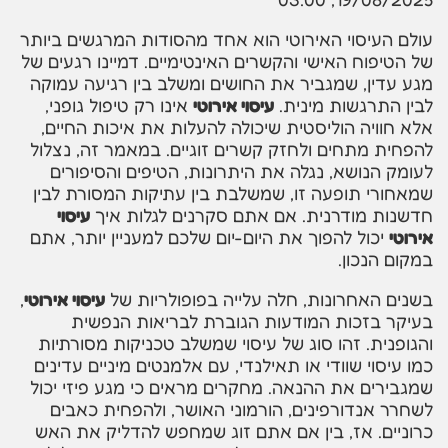
עולם העיסוי האירוטי הוא אחד מהסודות המרגשים ביותר
של הטיפוח האישי והקשרים האינטימיים. דמיינו רגעים של
מגע עדין, שמגביר את החושים ומשלב בין רגיעה עמוקה
לבין התרגשות מינית.
עיסוי אירוטי
אינו רק טיפול גופני,
אלא חוויה הוליסטית שיכולה להעלות את איכות החיים,
להפחית מתחים ולחזק קשרים זוגיים. במאמר זה, נצלול
לעומק הנושא, נגלה את היתרונות, הטיפים והסיפורים
שמאחורי תופעה זו, שמשלבת בין עתיקות המסורת לבין
חדשנות מודרנית. אם אתם סקרנים לגלות איך
עיסוי
אירוטי
יכול להפוך את היום-יום שלכם למעניין יותר, אתם
במקום הנכון.
בשנים האחרונות, חלה עלייה בפופולריות של
עיסוי אירוטי
,
בעיקר בזכות המודעות הגוברת לבריאות הנפשית
והגופנית. זהו סוג של עיסוי שמשלב טכניקות מסורתיות
כמו עיסוי שוודי או תאילנדי, עם אלמנטים מיניים עדינים
שמגבירים את ההנאה. מחקרים מראים כי מגע פיזי יכול
לשחרר אנדורפינים, הורמוני האושר, ולהפחית כאבים
כרוניים. אז, בין אם אתם זוג שמחפש להדליק את האש