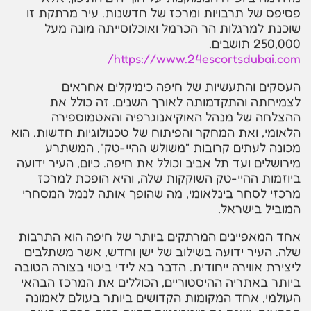
פסיפס של תרבויות ומרכז של חדשנות. עיר מרתקת זו
שוכנת למרגלות הר הכרמל ואוכלוסייתה מונה מעל
250,000 תושבים.
https://www.24escortsdubai.com/
העסקים והתעשיות של חיפה כימיקלים אחראים
לצמיחתה והתקדמותה לאורך השנים. זה כולל את
ההצלחה של מנהל האוקיאנוגרפיה והאטמוספירה
הלאומי, ואת המחקר והפיתוח של טכנולוגיות חדשות. הוא
מכונה לעתים קרובות "משולש ההיי-טק", המשתרע
מירושלים ועד תל אביב וכולל את חיפה. כיום, העיר ידועה
ביוזמות ההיי-טק השוקקות שלה, והיא הופכת למרכז
מרכזי לסחר בינלאומי, מה שהופך אותה לנמל המסחרי
המוביל בישראל.
אחד המאפיינים המרתקים ביותר של חיפה הוא התרבות
שלה. העיר ידועה בשילוב של ישן וחדש, אשר משתלבים
ליצירת אווירה ייחודית. הדבר בא לידי ביטוי בצורה הטובה
ביותר באתריה ההיסטוריים, הכוללים את המרכז הבהאי
העולמי, אחד המקומות הקדושים ביותר בעולם לאמונה