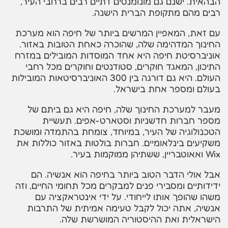
הבהאית. ישנם גם מונומנטים דתיים רבים ברחבי העיר,
רבים מהם מתקופת הברית הישנה.
עם זאת, המאפיין המרשים ביותר של חיפה הוא מערכת
החינוך המדהימה שלה, שהוכרה כאחת הטובות באזור.
אוניברסיטת חיפה היא אחד המוסדות המובילים במזרח
התיכון, המאגד חוקרים, סטודנטים וחוקרים מכל רחבי
העולם. היא גם דורגה בין 300 האוניברסיטאות המובילות
בעולם ומספר אחת בישראל.
מעבר למערכת החינוך שלה, חיפה היא גם ביתם של
מספר חברות חדשניות וסטארט-אפים. תעשיית
הטכנולוגיה של העיר, במיוחד, צומחת בהתמדה ומושכת
משקיעים בינלאומיים. חברות בולטות באזור כוללות את
Wix ואאוטבריין, ששתיהן ממוקמות בעיר.
אבל אולי הדבר הטוב ביותר בחיפה הוא אנשיה. הם
ידידותיים ומסבירי פנים למבקרים מכל תחומי החיים, וזה
משהו שהופך אותו לייחודי. על ידי אינטראקציה עם
אנשיה, אתה יכול לקבל טעימה אמיתית של התרבות
הישראלית ואת ההיסטוריה המושרשת שלה.