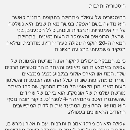
היסטוריה ותרבות
ההיסטוריה של עפולה מתחילה בתקופת התנ"ך כאשר
היא נודעה בשם "אפק". במשך מאות שנים, היא נשלטה
על ידי אימפריות ותרבויות שונות, כולל הכנענים, בני
ישראל, הרומאים והאימפריה העות'מאנית. בתחילת
המאה ה-20 הוקמה עפולה כעיר יהודית מודרנית ומילאה
תפקיד משמעותי בתנועה הציונית.
כיום, המבקרים יכולים לחקור את המורשת המגוונת של
עפולה באמצעות המוזיאונים והאתרים ההיסטוריים הרבים
שלה. המוזיאון הארכיאולוגי בגלבוע מציג ממצאים
ושרידים מתקופות שונות, כולל התקופה הכנענית והשלטון
העות'מאני. הגן הלאומי תל מגידו הסמוך, שהוכרז כאתר
מורשת עולמית של אונסק"ו, הוא ביתם של שרידים
שהשתמרו היטב מהמאה ה-4 לפנה"ס. ביקור חובה נוסף
הוא מוזיאון החלוצים, המתעד את תולדות המתיישבים
היהודים הראשונים בעפולה.
עפולה היא גם מרכז אמנות ותרבות, עם תיאטרון מרשים,
אולם קונצרטים וגלריות לאמנות. במהלך השנה מתקיימים