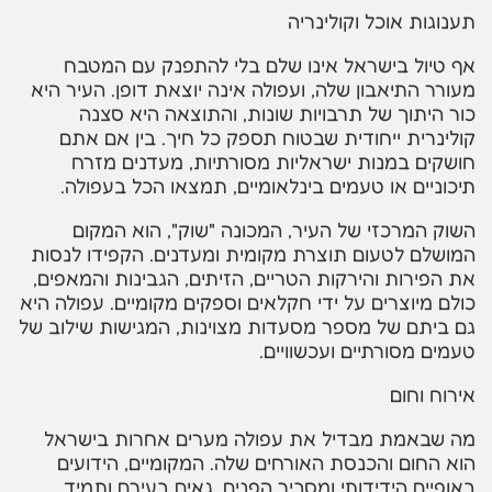
תענוגות אוכל וקולינריה
אף טיול בישראל אינו שלם בלי להתפנק עם המטבח
מעורר התיאבון שלה, ועפולה אינה יוצאת דופן. העיר היא
כור היתוך של תרבויות שונות, והתוצאה היא סצנה
קולינרית ייחודית שבטוח תספק כל חיך. בין אם אתם
חושקים במנות ישראליות מסורתיות, מעדנים מזרח
תיכוניים או טעמים בינלאומיים, תמצאו הכל בעפולה.
השוק המרכזי של העיר, המכונה "שוק", הוא המקום
המושלם לטעום תוצרת מקומית ומעדנים. הקפידו לנסות
את הפירות והירקות הטריים, הזיתים, הגבינות והמאפים,
כולם מיוצרים על ידי חקלאים וספקים מקומיים. עפולה היא
גם ביתם של מספר מסעדות מצוינות, המגישות שילוב של
טעמים מסורתיים ועכשוויים.
אירוח וחום
מה שבאמת מבדיל את עפולה מערים אחרות בישראל
הוא החום והכנסת האורחים שלה. המקומיים, הידועים
באופיים הידידותי ומסביר הפנים, גאים בעירם ותמיד