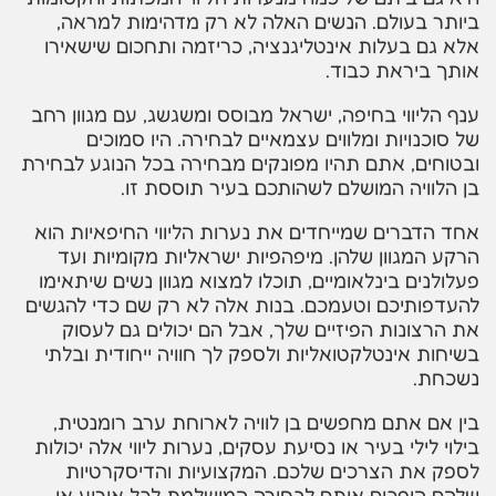
ביותר בעולם. הנשים האלה לא רק מדהימות למראה,
אלא גם בעלות אינטליגנציה, כריזמה ותחכום שישאירו
אותך ביראת כבוד.
ענף הליווי בחיפה, ישראל מבוסס ומשגשג, עם מגוון רחב
של סוכנויות ומלווים עצמאיים לבחירה. היו סמוכים
ובטוחים, אתם תהיו מפונקים מבחירה בכל הנוגע לבחירת
בן הלוויה המושלם לשהותכם בעיר תוססת זו.
אחד הדברים שמייחדים את נערות הליווי החיפאיות הוא
הרקע המגוון שלהן. מיפהפיות ישראליות מקומיות ועד
פעלולנים בינלאומיים, תוכלו למצוא מגוון נשים שיתאימו
להעדפותיכם וטעמכם. בנות אלה לא רק שם כדי להגשים
את הרצונות הפיזיים שלך, אבל הם יכולים גם לעסוק
בשיחות אינטלקטואליות ולספק לך חוויה ייחודית ובלתי
נשכחת.
בין אם אתם מחפשים בן לוויה לארוחת ערב רומנטית,
בילוי לילי בעיר או נסיעת עסקים, נערות ליווי אלה יכולות
לספק את הצרכים שלכם. המקצועיות והדיסקרטיות
שלהם הופכים אותם לבחירה המושלמת לכל אירוע או