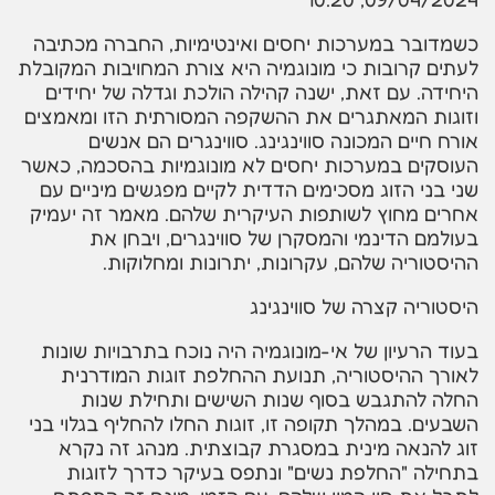
כשמדובר במערכות יחסים ואינטימיות, החברה מכתיבה
לעתים קרובות כי מונוגמיה היא צורת המחויבות המקובלת
היחידה. עם זאת, ישנה קהילה הולכת וגדלה של יחידים
וזוגות המאתגרים את ההשקפה המסורתית הזו ומאמצים
אורח חיים המכונה סווינגינג. סווינגרים הם אנשים
העוסקים במערכות יחסים לא מונוגמיות בהסכמה, כאשר
שני בני הזוג מסכימים הדדית לקיים מפגשים מיניים עם
אחרים מחוץ לשותפות העיקרית שלהם. מאמר זה יעמיק
בעולמם הדינמי והמסקרן של סווינגרים, ויבחן את
ההיסטוריה שלהם, עקרונות, יתרונות ומחלוקות.
היסטוריה קצרה של סווינגינג
בעוד הרעיון של אי-מונוגמיה היה נוכח בתרבויות שונות
לאורך ההיסטוריה, תנועת ההחלפת זוגות המודרנית
החלה להתגבש בסוף שנות השישים ותחילת שנות
השבעים. במהלך תקופה זו, זוגות החלו להחליף בגלוי בני
זוג להנאה מינית במסגרת קבוצתית. מנהג זה נקרא
בתחילה "החלפת נשים" ונתפס בעיקר כדרך לזוגות