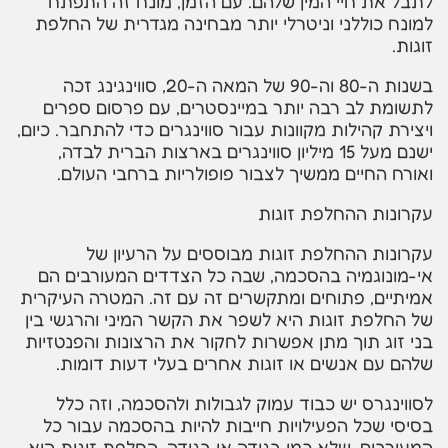
לתבל את חיי המין שלהם. עם הזמן, מונח זה התפתח
למונח כוללני וניטרלי יותר מבחינה מגדרית של החלפת
זוגות.
בשנות ה-80 וה-90 של המאה ה-20, סווינגינג זכה
לתשומת לב רבה יותר במיינסטרים, עם פרסום ספרים
ויצירת קהילות מקוונות עבור סווינגרים כדי להתחבר. כיום,
ישנם מעל 15 מיליון סווינגרים בארצות הברית לבדה,
ואורח החיים ממשיך לצבור פופולריות ברחבי העולם.
עקרונות ההחלפת זוגות
עקרונות ההחלפת זוגות מבוססים על הרעיון של
אי-מונוגמיה בהסכמה, שבה כל הצדדים המעורבים הם
אמיתיים, פתוחים ומתקשרים זה עם זה. המטרה העיקרית
של החלפת זוגות היא לשפר את הקשר המיני והרגשי בין
בני זוג תוך מתן אפשרות לחקור את הרצונות והפנטזיות
שלהם עם אנשים או זוגות אחרים בעלי דעות דומות.
לסווינגרס יש כבוד עמוק לגבולות ולהסכמה, וזה כלל
בסיסי שכל הפעילויות חייבות להיות בהסכמה עבור כל
המעורבים. שלא כמו בגידה או בגידה, החלפת זוגות היא