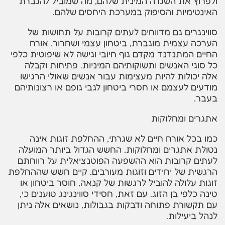
ולפרוץ את השגרה המינית שלהם, מה שמוביל להגברת
האינטימיות והסיפוק במערכת היחסים שלהם.
סווינגרים גם מדווחים לעתים קרובות על תחושות של
הערכה עצמית מוגברת, ביטחון עצמי ושחרור. אורח
החיים המתנדנד מקדם גוף חיובי וגישה לא שיפוטית כלפי
כל סוגי האנשים ותשוקותיהם המיניות. פתיחות וקבלה
אלה יכולות להיות מעצימות עבור אנשים שאולי הרגישו
מודעים לעצמם או חסרי ביטחון לגבי גופם או רצונותיהם
בעבר.
אתגרים ומחלוקות
כמו בכל אורח חיים לא שגרתי, ההחלפת זוגות אינה
נטולת אתגרים ומחלוקות. החשש הגדול ביותר המועלה
לעתים קרובות הוא ההשפעה הפוטנציאלית על רווחתם
הרגשית של יחידים וזוגות מעורבים. קיים חשש שההחלפת
זוגות עלולה להוביל לרגשות של קנאה, חוסר ביטחון או
טינה כלפי בן הזוג. עם זאת, חסידי סווינגינג טוענים כי,
עם תקשורת פתוחה ודבקות בגבולות, נושאים אלה ניתן
לנהל ביעילות.