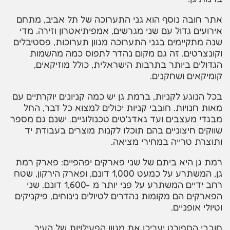
אתר חובה נוסף הוא גני התערוכה של תל אביב, מתחם
אירועים גדול עם שני מגרשים, אמפיתיאטרון וזירה. מדי
שנה מתקיימים בגני התערוכה מגוון תערוכות, פסטיבלים
וקונצרטים. זה גם מקום נהדר לתפוס כמה מהשמות
הגדולים ביותר בתרבות הישראלית, כולל מוזיקאים,
קומיקאים ושחקנים.
בכל הנוגע לקניות, ברמת גן יש כמה קניונים יוקרתיים עם
מאות חנויות. חובבי קניות יכולים למצוא כל דבר, החל
מבגדי מעצבים ועד גאדג'טים טכנולוגיים. ישנם גם מספר
שווקים חיצוניים בהם תוכלו לקנות מוצרים בעבודת יד
ותוצרת טרייה במחירי מציאה.
רמת גן היא ביתם של שני פארקים יפהפיים: פארק רמת
גן, המשתרע על כמעט 1,000 דונם, ופארק הירקון, שטח
רחב ידיים המשתרע על פני יותר מ -1,600 דונם. שני
הפארקים הם מקומות נהדרים לטיולים נינוחים, פיקניקים
וטיולי אופניים.
חובבי הספורט יעריכו את מגוון הפעילויות של העיר.