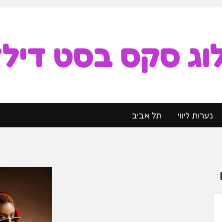
וג סקס בסט דילד
נערות ליווי
תל אביב