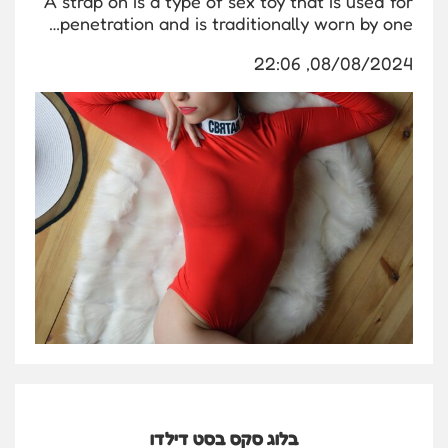
A strap on is a type of sex toy that is used for
penetration and is traditionally worn by one…
08/08/2024, 22:06
בלוג סקס בסט דילדו